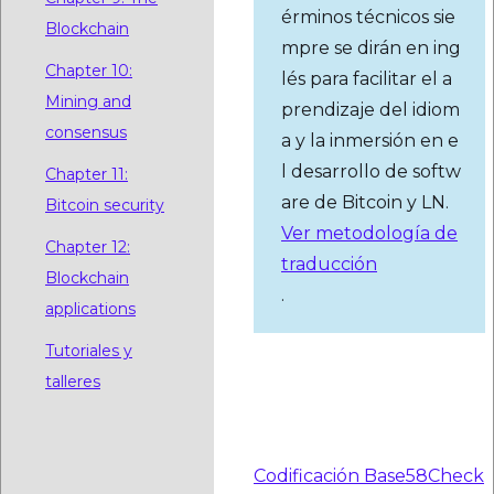
érminos técnicos sie
Blockchain
mpre se dirán en ing
Chapter 10:
lés para facilitar el a
Mining and
prendizaje del idiom
consensus
a y la inmersión en e
l desarrollo de softw
Chapter 11:
are de Bitcoin y LN.
Bitcoin security
Ver metodología de
Chapter 12:
traducción
Blockchain
.
applications
Tutoriales y
Lecturas
talleres
complementarias
Codificación Base58Check