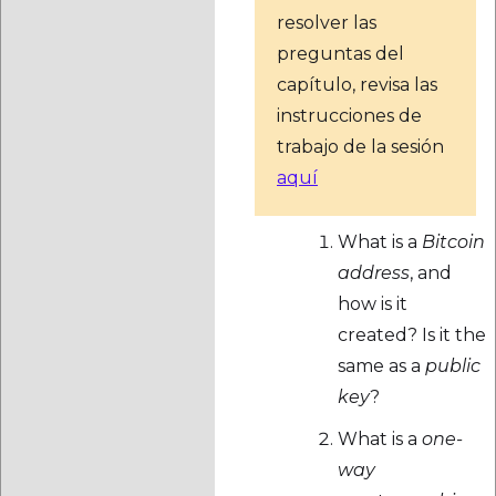
resolver las
preguntas del
capítulo, revisa las
instrucciones de
trabajo de la sesión
aquí
What is a
Bitcoin
address
, and
how is it
created? Is it the
same as a
public
key
?
What is a
one-
way