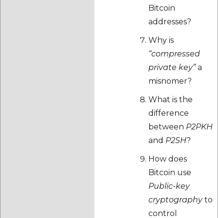
Bitcoin
addresses?
Why is
“compressed
private key”
a
misnomer?
What is the
difference
between
P2PKH
and
P2SH
?
How does
Bitcoin use
Public-key
cryptography
to
control