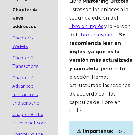
Libro
Mastering Bitcoin
.
Estos son los enlaces a la
Chapter 4:
segunda edición del
Keys,
libro en inglés
y la versión
addresses
del
libro en español
.
Se
Chapter 5:
recomienda leer en
Wallets
inglés, ya que es la
Chapter 6:
versión más actualizada
Transactions
y completa
, pero es tu
elección. Hemos
Chapter 7:
estructurado las sesiones
Advanced
de acuerdo con los
transactions
capítulos del libro en
and scripting
inglés.
Chapter 8: The
Bitcoin network
⚠️ I
mportante:
Los t
Chapter 9: The