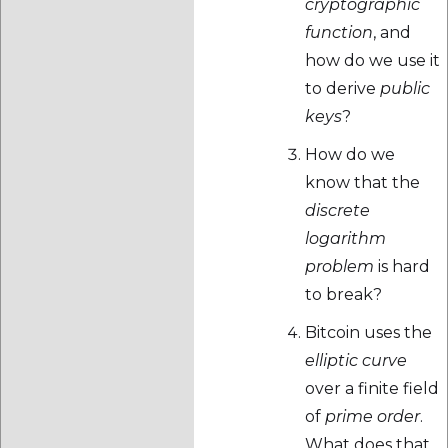
cryptographic
function
, and
how do we use it
to derive
public
keys
?
How do we
know that the
discrete
logarithm
problem
is hard
to break?
Bitcoin uses the
elliptic curve
over a finite field
of
prime order
.
What does that