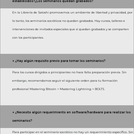
establecidos?¿Los seminarios quedan grabados?
En la Librería de Satoshi promovemos un ambiente de libertad y privacidad, por
lo tanto, los seminarios socráticos no quedan grabados. Hay cursos, talleres e
intervenciones de invitados especiales que si quedan grabados y se comparten
con los participantes.
+ ¿Hay algún requisito previo para tomar los seminarios?
Para los cursos dirigidos a principiantes no hace falta preparación previa. Sin
embargo, recomendamos seguir el siguiente orden para tu formación
profesional Mastering Bitcoin > Mastering Lightning > BOLTS.
+ ¿Necesito algún requerimiento en software/hardware para realizar los
seminarios?
Para participar en el seminario socrático no hay un requerimiento específico. Sin