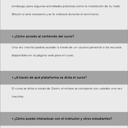
embargo, para algunas actividades prácticas como la instalación de tu nodo
Bitcoin si será necesario y se te indicará durante el seminario.
+ ¿Cómo accedo al contenido del curso?
Una vez inscrito podrás acceder a través de un usuario personal a los recursos
disponibles en la página web para el curso.
+ ¿A través de qué plataforma se dicta el curso?
El curso se dicta a través de Zoom, el enlace se comparte con ustedes una vez
inscritos.
+ ¿Cómo puedo interactuar con el instructor y otros estudiantes?