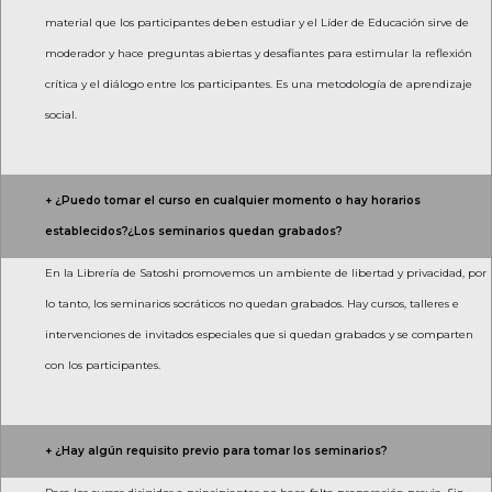
material que los participantes deben estudiar y el Líder de Educación sirve de
moderador y hace preguntas abiertas y desafiantes para estimular la reflexión
crítica y el diálogo entre los participantes. Es una metodología de aprendizaje
social.
+ ¿Puedo tomar el curso en cualquier momento o hay horarios
establecidos?¿Los seminarios quedan grabados?
En la Librería de Satoshi promovemos un ambiente de libertad y privacidad, por
lo tanto, los seminarios socráticos no quedan grabados. Hay cursos, talleres e
intervenciones de invitados especiales que si quedan grabados y se comparten
con los participantes.
+ ¿Hay algún requisito previo para tomar los seminarios?