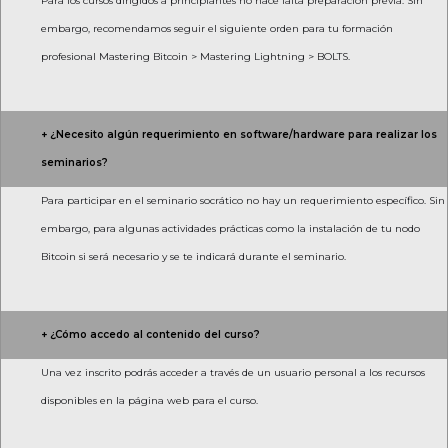
Para los cursos dirigidos a principiantes no hace falta preparación previa. Sin
embargo, recomendamos seguir el siguiente orden para tu formación
profesional Mastering Bitcoin > Mastering Lightning > BOLTS.
+ ¿Necesito algún requerimiento en software/hardware para realizar los
seminarios?
Para participar en el seminario socrático no hay un requerimiento específico. Sin
embargo, para algunas actividades prácticas como la instalación de tu nodo
Bitcoin si será necesario y se te indicará durante el seminario.
+ ¿Cómo accedo al contenido del curso?
Una vez inscrito podrás acceder a través de un usuario personal a los recursos
disponibles en la página web para el curso.