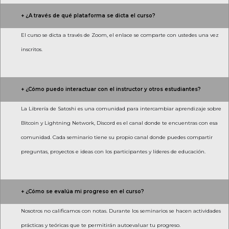
+ ¿A través de qué plataforma se dicta el curso?
El curso se dicta a través de Zoom, el enlace se comparte con ustedes una vez
inscritos.
+ ¿Cómo puedo interactuar con el instructor y otros estudiantes?
La Librería de Satoshi es una comunidad para intercambiar aprendizaje sobre
Bitcoin y Lightning Network, Discord es el canal donde te encuentras con esa
comunidad. Cada seminario tiene su propio canal donde puedes compartir
preguntas, proyectos e ideas con los participantes y líderes de educación.
+ ¿Cómo se evalúa mi progreso en el curso?
Nosotros no calificamos con notas. Durante los seminarios se hacen actividades
prácticas y teóricas que te permitirán autoevaluar tu progreso.